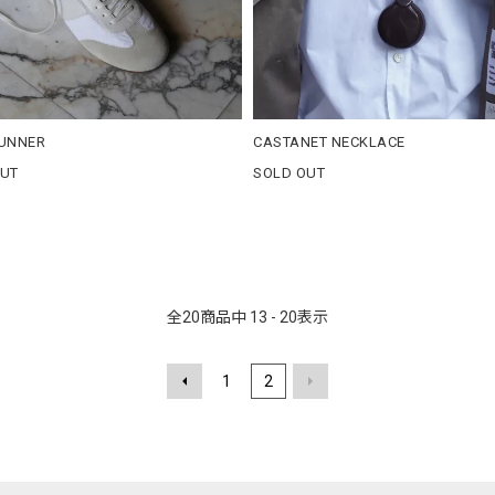
RUNNER
CASTANET NECKLACE
OUT
SOLD OUT
全
20
商品中
13 - 20
表示
1
2