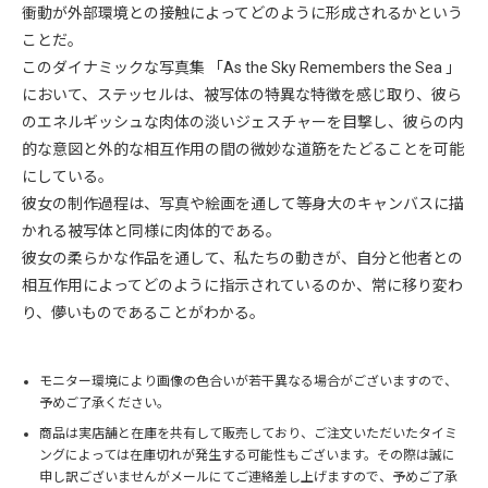
衝動が外部環境との接触によってどのように形成されるかという
ことだ。
このダイナミックな写真集 「As the Sky Remembers the Sea 」
において、ステッセルは、被写体の特異な特徴を感じ取り、彼ら
のエネルギッシュな肉体の淡いジェスチャーを目撃し、彼らの内
的な意図と外的な相互作用の間の微妙な道筋をたどることを可能
にしている。
彼女の制作過程は、写真や絵画を通して等身大のキャンバスに描
かれる被写体と同様に肉体的である。
彼女の柔らかな作品を通して、私たちの動きが、自分と他者との
相互作用によってどのように指示されているのか、常に移り変わ
り、儚いものであることがわかる。
モニター環境により画像の色合いが若干異なる場合がございますので、
予めご了承ください。
商品は実店舗と在庫を共有して販売しており、ご注文いただいたタイミ
ングによっては在庫切れが発生する可能性もございます。その際は誠に
申し訳ございませんがメールにてご連絡差し上げますので、予めご了承